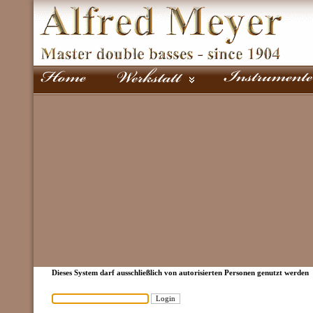
Dieses System darf ausschließlich von autorisierten Personen genutzt werden